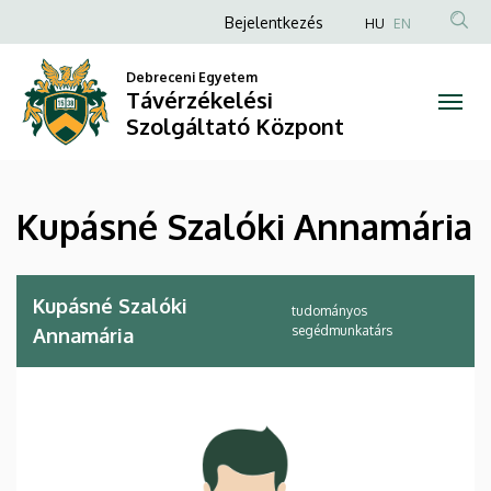
Kupásné
Ugrás
Anonim
Bejelentkezés
HU
EN
a
Felhasználói
Szalóki
tartalomra
Debreceni Egyetem
fiók
Távérzékelési
Annamária
menüje
Szolgáltató Központ
|
Távérzékelési
Kupásné Szalóki Annamária
Szolgáltató
Központ
Kupásné Szalóki
tudományos
segédmunkatárs
Annamária