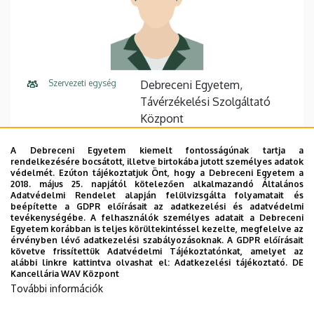
Szervezeti egység
Debreceni Egyetem,
Távérzékelési Szolgáltató
Központ
Központi telefonszám
+36 52 512 900
A Debreceni Egyetem kiemelt fontosságúnak tartja a
rendelkezésére bocsátott, illetve birtokába jutott személyes adatok
E-mail cím
szaloki.annamaria@unideb.hu
védelmét. Ezúton tájékoztatjuk Önt, hogy a Debreceni Egyetem a
2018. május 25. napjától kötelezően alkalmazandó Általános
Adatvédelmi Rendelet alapján felülvizsgálta folyamatait és
Cím
4032 Debrecen Böszörményi
beépítette a GDPR előírásait az adatkezelési és adatvédelmi
út 138
tevékenységébe. A felhasználók személyes adatait a Debreceni
Egyetem korábban is teljes körültekintéssel kezelte, megfelelve az
érvényben lévő adatkezelési szabályozásoknak. A GDPR előírásait
Épület
GTK Mag-Ház
követve frissítettük Adatvédelmi Tájékoztatónkat, amelyet az
alábbi linkre kattintva olvashat el:
Adatkezelési tájékoztató.
DE
Emelet, ajtó
3. emelet, 311
Kancellária WAV Központ
További információk
Weboldal
Szervezeti weboldal