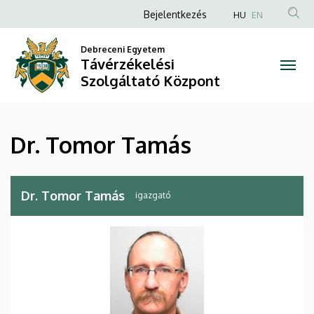
Dr.
Ugrás
Anonim
Bejelentkezés
HU
EN
a
Felhasználói
Tomor
tartalomra
Debreceni Egyetem
fiók
Távérzékelési
Tamás
menüje
Szolgáltató Központ
|
Távérzékelési
Dr. Tomor Tamás
Szolgáltató
Központ
Dr. Tomor Tamás
igazgató