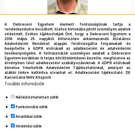
Szervezeti egység
Debreceni Egyetem,
A Debreceni Egyetem kiemelt fontosságúnak tartja a
Távérzékelési Szolgáltató
rendelkezésére bocsátott, illetve birtokába jutott személyes adatok
Központ
védelmét. Ezúton tájékoztatjuk Önt, hogy a Debreceni Egyetem a
2018. május 25. napjától kötelezően alkalmazandó Általános
Adatvédelmi Rendelet alapján felülvizsgálta folyamatait és
E-mail cím
tomor.tamas@unideb.hu
beépítette a GDPR előírásait az adatkezelési és adatvédelmi
tevékenységébe. A felhasználók személyes adatait a Debreceni
Cím
4032 Debrecen, Böszörményi
Egyetem korábban is teljes körültekintéssel kezelte, megfelelve az
érvényben lévő adatkezelési szabályozásoknak. A GDPR előírásait
út 138.
követve frissítettük Adatvédelmi Tájékoztatónkat, amelyet az
alábbi linkre kattintva olvashat el:
Adatkezelési tájékoztató.
DE
Épület
GTK Mag-Ház
Kancellária WAV Központ
További információk
Weboldal
Szervezeti weboldal
Nélkülözhetetlen sütik
Funkcionális sütik
Analitikai sütik
Hirdetési sütik